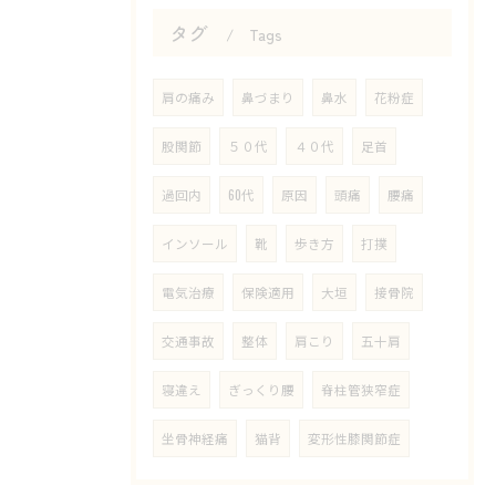
タグ
Tags
肩の痛み
鼻づまり
鼻水
花粉症
股関節
５０代
４０代
足首
過回内
60代
原因
頭痛
腰痛
インソール
靴
歩き方
打撲
電気治療
保険適用
大垣
接骨院
交通事故
整体
肩こり
五十肩
寝違え
ぎっくり腰
脊柱管狭窄症
坐骨神経痛
猫背
変形性膝関節症