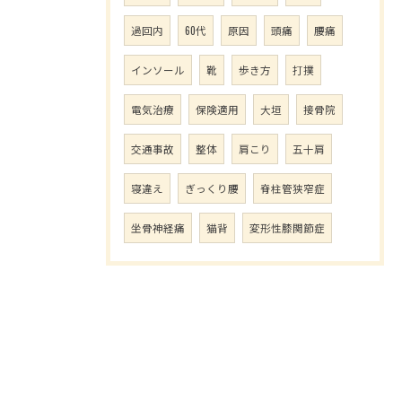
過回内
60代
原因
頭痛
腰痛
インソール
靴
歩き方
打撲
電気治療
保険適用
大垣
接骨院
ご予約はこちら
交通事故
整体
肩こり
五十肩
寝違え
ぎっくり腰
脊柱管狭窄症
坐骨神経痛
猫背
変形性膝関節症