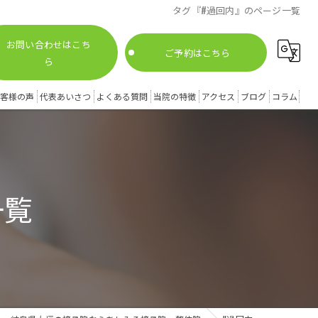
タグ『#過回内』のページ一覧
お問い合わせはこち
ご予約はこちら
ら
客様の声
代表あいさつ
よくある質問
当院の特徴
アクセス
ブログ
コラム
腰痛
膝痛
一覧
姿勢矯正
スポーツ外傷
股関節