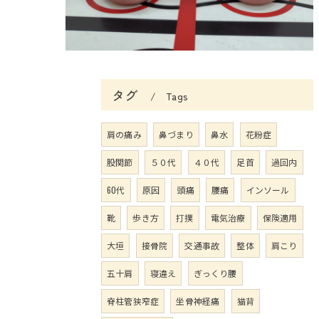
タグ
Tags
肩の痛み
鼻づまり
鼻水
花粉症
股関節
５０代
４０代
足首
過回内
60代
原因
頭痛
腰痛
インソール
靴
歩き方
打撲
電気治療
保険適用
大垣
接骨院
交通事故
整体
肩こり
五十肩
寝違え
ぎっくり腰
脊柱管狭窄症
坐骨神経痛
猫背