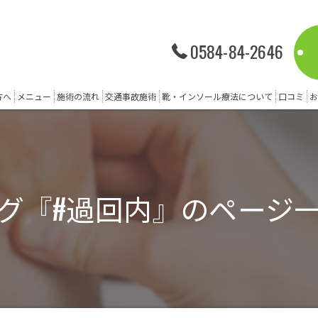
0584-84-2646
方へ
メニュー
施術の流れ
交通事故施術
靴・インソール療法について
口コミ
お
グ『#過回内』のページ