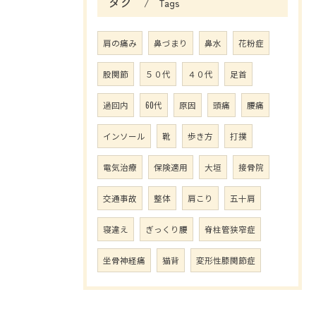
タグ
Tags
肩の痛み
鼻づまり
鼻水
花粉症
股関節
５０代
４０代
足首
過回内
60代
原因
頭痛
腰痛
インソール
靴
歩き方
打撲
電気治療
保険適用
大垣
接骨院
交通事故
整体
肩こり
五十肩
寝違え
ぎっくり腰
脊柱管狭窄症
坐骨神経痛
猫背
変形性膝関節症