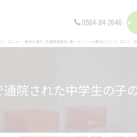
0584-84-2646
方へ
メニュー
施術の流れ
交通事故施術
靴・インソール療法について
口コミ
お
で通院された中学生の子の