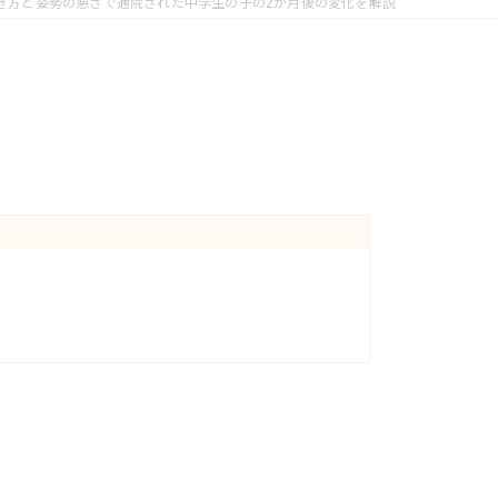
き方と姿勢の悪さで通院された中学生の子の2か月後の変化を解説