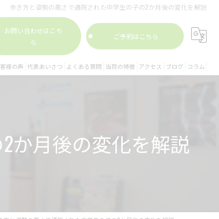
歩き方と姿勢の悪さで通院された中学生の子の2か月後の変化を解説
お問い合わせはこち
ご予約はこちら
ら
客様の声
代表あいさつ
よくある質問
当院の特徴
アクセス
ブログ
コラム
腰痛
膝痛
2か月後の変化を解説
姿勢矯正
スポーツ外傷
股関節