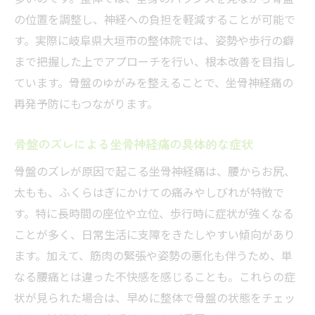
整体施術で得られる即効性と持続性の違い
の位置を調整し、神経への負担を軽減することが可能で
整体が日常生活の痛み緩和に役立つ理由
す。実際に岐阜県大垣市の整体院では、姿勢や歩行の癖
まで把握した上でアプローチを行い、根本改善を目指し
整体を受けた後の体の変化と注意点
ています。骨盤のゆがみを整えることで、坐骨神経痛の
坐骨神経痛の原因を骨盤から考える
再発予防にもつながります。
骨盤のゆがみが神経を刺激する仕組み
整体が坐骨神経痛の根本原因に迫る方法
骨盤のズレによる坐骨神経痛の具体的な症状
骨盤矯正と筋バランス改善の重要性
骨盤のズレが原因で起こる坐骨神経痛は、腰からお尻、
整体で見直す生活習慣と骨盤の関係
太もも、ふくらはぎにかけての痛みやしびれが特徴で
整体施術が根本改善に役立つ理由
す。特に長時間の座位や立位、歩行時に症状が強くなる
坐骨神経痛を骨盤から予防する整体的アプ
ことが多く、日常生活に支障をきたしやすい傾向があり
ローチ
ます。加えて、筋肉の緊張や姿勢の悪化も伴うため、単
自然な整体ケアで再発を防ぐ方法
なる腰痛とは違った不快感を感じることも。これらの症
状が見られた場合は、早めに整体で骨盤の状態をチェッ
整体で実践する骨盤ケアの基本ステップ