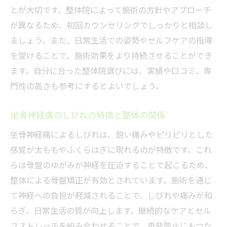
とが大切です。整体院によって施術の方針やアプローチ
整体の専門家が語る骨盤矯正の重要性
が異なるため、初回カウンセリングでしっかりと相談し
整体を選ぶなら知っておきたい注意点
ましょう。また、日常生活での姿勢やセルフケアの指導
整体院選びで押さえるべきポイント
を受けることで、施術効果をより持続させることができ
骨盤矯正の効果を最大化するための選び方
ます。自分に合った整体院選びには、実績や口コミ、専
整体と接骨院の違いを理解しよう
門性の高さも参考にするとよいでしょう。
整体施術前に確認したいカウンセリング内
坐骨神経痛のしびれの特徴と整体の関係
容
保険適用の整体サービス利用時の注意点
坐骨神経痛によるしびれは、鋭い痛みやピリピリとした
感覚が太ももやふくらはぎに現れるのが特徴です。これ
整体選びで失敗しないための事前チェック
らは骨盤のゆがみが神経を圧迫することで起こるため、
日常生活と骨盤バランスの関係性
整体による骨盤矯正が有効とされています。施術を通じ
整体で正しい骨盤バランスを意識する方法
て神経への負担が軽減されることで、しびれや痛みが和
日常動作が骨盤のゆがみに与える影響
らぎ、日常生活の質が向上します。継続的なケアとセル
整体的視点で見る座り方や姿勢のポイント
フストレッチを組み合わせることで、再発防止にもつな