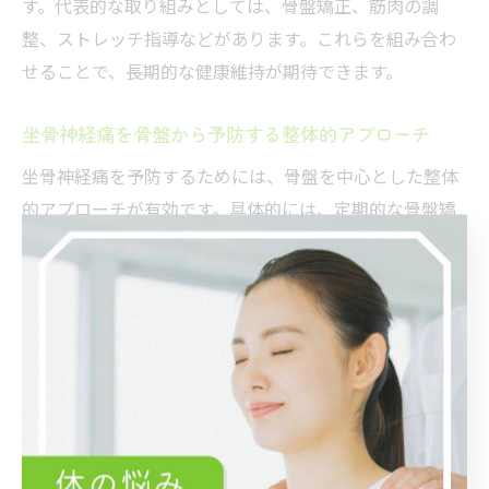
す。代表的な取り組みとしては、骨盤矯正、筋肉の調
整、ストレッチ指導などがあります。これらを組み合わ
せることで、長期的な健康維持が期待できます。
坐骨神経痛を骨盤から予防する整体的アプローチ
坐骨神経痛を予防するためには、骨盤を中心とした整体
的アプローチが有効です。具体的には、定期的な骨盤矯
正や筋バランスのチェック、ストレッチやセルフケアの
指導が挙げられます。また、生活習慣の改善も同時に行
うことで、日常的に骨盤の安定を保ちやすくなります。
これらの積み重ねが、坐骨神経痛の再発防止と健康的な
毎日への第一歩となります。
自然な整体ケアで再発を防ぐ方法