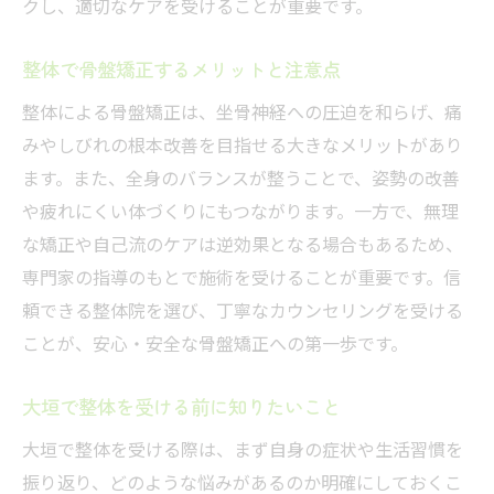
クし、適切なケアを受けることが重要です。
日常生活でできる整体的セルフケア
骨盤矯正の継続が再発防止に繋がる理由
整体で骨盤矯正するメリットと注意点
整体施術後のストレッチとセルフメンテナ
整体による骨盤矯正は、坐骨神経への圧迫を和らげ、痛
ンス
みやしびれの根本改善を目指せる大きなメリットがあり
整体を取り入れる生活習慣のポイント
ます。また、全身のバランスが整うことで、姿勢の改善
整体院選びで重視したいサポート体制
や疲れにくい体づくりにもつながります。一方で、無理
大垣市で実践する骨盤矯正の効果
な矯正や自己流のケアは逆効果となる場合もあるため、
大垣で整体を受ける前に知りたい骨盤矯正
専門家の指導のもとで施術を受けることが重要です。信
の効果
頼できる整体院を選び、丁寧なカウンセリングを受ける
整体による骨盤矯正で期待できる症状の変
ことが、安心・安全な骨盤矯正への第一歩です。
化
大垣で整体を受ける前に知りたいこと
大垣市内の整体で体験できる骨盤ケア
大垣で整体を受ける際は、まず自身の症状や生活習慣を
整体施術を受けた人のリアルな感想
振り返り、どのような悩みがあるのか明確にしておくこ
骨盤矯正が坐骨神経痛に与える影響