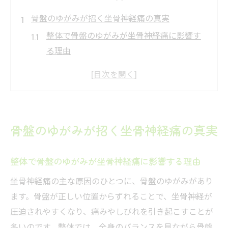
骨盤のゆがみが招く坐骨神経痛の真実
整体で骨盤のゆがみが坐骨神経痛に影響す
る理由
骨盤のズレによる坐骨神経痛の具体的な症
状
整体で骨盤矯正するメリットと注意点
大垣で整体を受ける前に知りたいこと
骨盤のゆがみが招く坐骨神経痛の真実
坐骨神経痛のしびれの特徴と整体の関係
整体体験者が語る骨盤のゆがみ改善事例
整体で骨盤のゆがみが坐骨神経痛に影響する理由
整体でしびれと痛みが和らぐ理由
坐骨神経痛の主な原因のひとつに、骨盤のゆがみがあり
整体による神経圧迫の緩和メカニズム
ます。骨盤が正しい位置からずれることで、坐骨神経が
しびれや痛みに整体が有効な根拠とは
圧迫されやすくなり、痛みやしびれを引き起こすことが
骨盤矯正で坐骨神経痛が改善する仕組み
多いのです。整体では、全身のバランスを見ながら骨盤