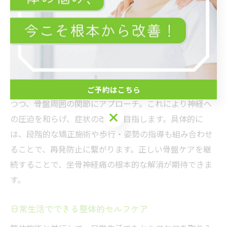
整体で実践する骨盤ケアの基本ステップ
骨盤のゆがみによる坐骨神経痛やしびれを根本から改善
するためには、整体による骨盤ケアが重要です。まず、
全身のバランスを丁寧にチェックし、骨盤の傾きやズレ
を確認します。次に、専門的な手技で筋肉の緊張を緩め
ご予約はこちら
つつ、骨盤周囲の関節にアプローチ。これにより神経へ
ご予約はこちら
の圧迫を和らげ、症状の改善を目指します。具体的に
は、段階的な矯正施術や歩行・姿勢の指導も組み合わせ
ることで、再発防止に繋がります。正しい骨盤ケアを継
続することで、坐骨神経痛の根本的な解消が期待できま
す。
日常生活でできる整体的セルフケア