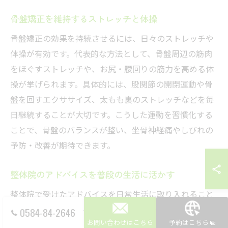
骨盤矯正を維持するストレッチと体操
骨盤矯正の効果を持続させるには、日々のストレッチや
体操が有効です。代表的な方法として、骨盤周辺の筋肉
をほぐすストレッチや、お尻・腰回りの筋力を高める体
操が挙げられます。具体的には、股関節の開閉運動や骨
盤を回すエクササイズ、太もも裏のストレッチなどを毎
日継続することが大切です。こうした運動を習慣化する
ことで、骨盤のバランスが整い、坐骨神経痛やしびれの
予防・改善が期待できます。
整体院のアドバイスを普段の生活に活かす
整体院で受けたアドバイスを日常生活に取り入れること
が、骨盤のゆがみ改善には不可欠です。例えば、施術後
0584-84-2646
お問い合わせはこちら
予約はこちら
に指導される正しい姿勢の維持方法や、家でもできるス