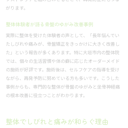
骨盤矯正を維持するストレッチと体操
がります。
整体院のアドバイスを普段の生活に活かす
整体体験者が語る骨盤のゆがみ改善事例
骨盤バランスを保つためのセルフチェック
法
実際に整体を受けた体験者の声として、「長年悩んでい
整体体験談から学ぶ健康回復のヒント
たしびれや痛みが、骨盤矯正をきっかけに大きく改善し
た」という報告が多くあります。特に大垣市内の整体院
整体で坐骨神経痛を克服した実例紹介
では、個々の生活習慣や体の癖に応じたオーダーメイド
骨盤矯正のリアルな体験談と成果
の施術が好評です。施術後は、セルフケアの指導を受け
整体施術で得られた健康回復のポイント
ながら、再発予防に努めている方も多いです。こうした
整体院での骨盤ケアの成功体験
事例からも、専門的な整体が骨盤のゆがみと坐骨神経痛
整体体験者が語る再発防止策の実践例
の根本改善に役立つことがわかります。
整体で変わる日常生活のメリットまとめ
整体でしびれと痛みが和らぐ理由