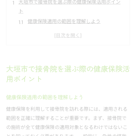
大垣市で接骨院を選ぶ際の健康保険活用ポイン
ト
健康保険適用の範囲を理解しよう
信頼できる接骨院の見極め方
施術内容と保険適用の確認方法
口コミと評判を活用した接骨院選び
健康保険で受けられるサービスを知る
大垣市で接骨院を選ぶ際の健康保険活
費用対効果を考えた接骨院の選び方
用ポイント
接骨院での施術内容と健康保険の関係を徹底解
説
健康保険適用の範囲を理解しよう
接骨院での一般的な施術内容
健康保険を利用して接骨院を訪れる際には、適用される
健康保険が適用される具体的なケース
範囲を正確に理解することが重要です。まず、接骨院で
施術前に確認すべき健康保険の条件
の施術が全て健康保険の適用対象となるわけではないこ
骨格調整や筋肉ケアの保険適用例
とを知っておく必要があります。一般的に、急性の怪我