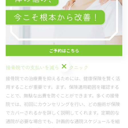
ことで、事前に必要な書類や健康保険の適用範囲につい
ての相談もでき、当日の手続きがより簡単になります。
予約時に症状や希望する施術内容を伝えることで、接骨
院側も適切な対策と保険適用を準備することができま
す。これにより、安心して施術を受けることができ、身
ご予約はこちら
体のケアに集中できる環境が整います。
ご予約はこちら
接骨院での支払いを減らすテクニック
接骨院での治療費を抑えるためには、健康保険を賢く活
用することが重要です。まず、保険適用範囲を確認する
ことで、無駄な出費を防ぐことができます。多くの接骨
院では、初回にカウンセリングを行い、どの施術が保険
でカバーされるかを詳しく説明してくれます。定期的な
通院が必要な場合でも、計画的な通院スケジュールを組