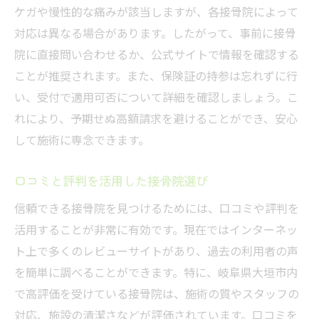
接骨院利用者必見！健康保険適用のメリットを
ケガや慢性的な痛みが該当しますが、各接骨院によって
検証
対応は異なる場合があります。したがって、事前に接骨
健康保険利用で得られる安心感
院に直接問い合わせるか、公式サイトで情報を確認する
保険適用でのコスト削減効果
ことが推奨されます。また、保険証の持参は忘れずに行
施術の質と保険の関係性
い、受付で適用可否について詳細を確認しましょう。こ
れにより、予期せぬ高額請求を避けることができ、安心
保険を使った継続的なケアの利点
して施術に専念できます。
慢性疾患に対する保険活用のメリット
保険適用による生活の質向上
口コミと評判を活用した接骨院選び
岐阜県大垣市の接骨院で健康保険を賢く使う秘
信頼できる接骨院を見つけるためには、口コミや評判を
訣
活用することが非常に有効です。現在ではインターネッ
施術前の情報収集がカギ
ト上で多くのレビューサイトがあり、過去の利用者の声
健康保険の最新情報をチェック
を簡単に調べることができます。特に、岐阜県大垣市内
接骨院とのコミュニケーションの重要性
で高評価を受けている接骨院は、施術の質やスタッフの
賢い保険利用で長期的な健康維持
対応、施設の清潔さなどが評価されています。口コミを