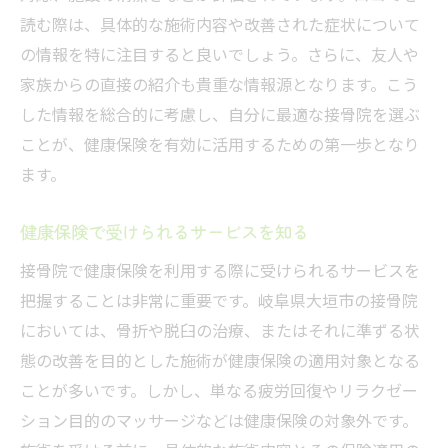
地域の接骨院の特徴を理解する
読む際は、具体的な施術内容や改善された症状について
の情報を特に注目すると良いでしょう。さらに、友人や
保険を活用した個別ケアの受け方
家族からの直接の紹介も貴重な情報源となります。こう
接骨院の選び方で健康保険を賢く活用しよう
した情報を総合的に考慮し、自分に最適な接骨院を選ぶ
健康保険適用率の高い接骨院の探し方
ことが、健康保険を有効に活用するための第一歩となり
初診時に確認すべき保険情報
ます。
保険適用施術のリストアップ方法
信頼できる保険対応スタッフの有無
健康保険で受けられるサービスを知る
保険を最大限活用できる接骨院の条件
接骨院で健康保険を利用する際に受けられるサービスを
通いやすさと保険利用のバランス
把握することは非常に重要です。岐阜県大垣市の接骨院
においては、骨折や脱臼の治療、またはそれに準ずる状
態の改善を目的とした施術が健康保険の適用対象となる
ことが多いです。しかし、単なる疲労回復やリラクゼー
ション目的のマッサージなどは健康保険の対象外です。