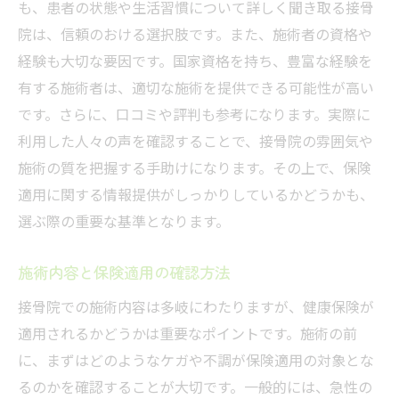
も、患者の状態や生活習慣について詳しく聞き取る接骨
慢性痛へのアプローチと保険適用
院は、信頼のおける選択肢です。また、施術者の資格や
リハビリテーションの保険活用法
経験も大切な要因です。国家資格を持ち、豊富な経験を
スポーツ障害の治療と健康保険
有する施術者は、適切な施術を提供できる可能性が高い
特殊な施術と保険適用の関係
です。さらに、口コミや評判も参考になります。実際に
健康保険でカバーされる運動療法
利用した人々の声を確認することで、接骨院の雰囲気や
大垣市の接骨院でコストを抑えるための健康保
施術の質を把握する手助けになります。その上で、保険
険の使い方
適用に関する情報提供がしっかりしているかどうかも、
効率的な施術プランの立て方
選ぶ際の重要な基準となります。
無料相談を活用して賢く選ぶ
施術内容と保険適用の確認方法
保険適用と自己負担のバランス
接骨院での施術内容は多岐にわたりますが、健康保険が
追加費用を抑えるための工夫
適用されるかどうかは重要なポイントです。施術の前
健康保険を活用した家族全員のケア
に、まずはどのようなケガや不調が保険適用の対象とな
交通事故治療時の特別な健康保険利用法
るのかを確認することが大切です。一般的には、急性の