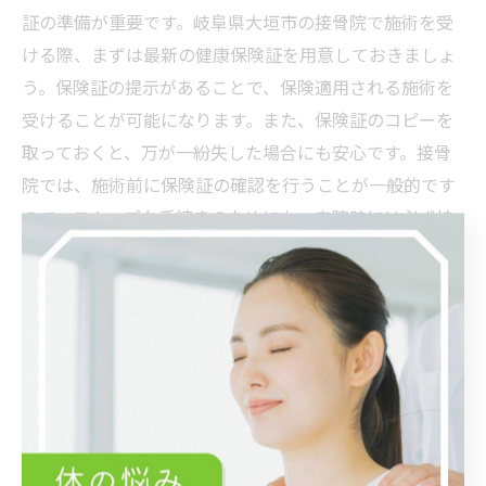
証の準備が重要です。岐阜県大垣市の接骨院で施術を受
ける際、まずは最新の健康保険証を用意しておきましょ
う。保険証の提示があることで、保険適用される施術を
受けることが可能になります。また、保険証のコピーを
取っておくと、万が一紛失した場合にも安心です。接骨
院では、施術前に保険証の確認を行うことが一般的です
ので、スムーズな手続きのためにも、来院時には必ず持
参してください。準備が整えば、施術への安心感も増
し、治療に専念することができます。
事前予約でスムーズな保険手続き
岐阜県大垣市の接骨院を利用する際に、事前予約は非常
に効果的な方法です。予約をすることで、待ち時間の短
縮が可能となり、健康保険の手続きもスムーズに行えま
す。特に初めての方は、電話やオンラインで予約をとる