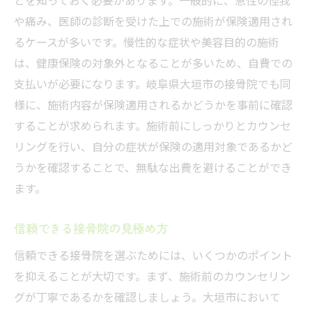
神経系のトラブルにはどの施術が保険適用
や痛み、医師の診断を受けた上での施術が保険適用され
されるか
るケースが多いです。慢性的な症状や美容目的の施術
施術後のフォローアップと健康保険
は、健康保険の対象外となることが多いため、自費での
支払いが必要になります。岐阜県大垣市の接骨院でも同
岐阜県大垣市の接骨院で健康保険を最大限に活
様に、施術内容が保険適用されるかどうかを事前に確認
用する方法
することが求められます。施術前にしっかりとカウンセ
健康保険証の準備と提出方法
リングを行い、自分の症状が保険の適用対象であるかど
事前予約でスムーズな保険手続き
うかを確認することで、無駄な出費を避けることができ
接骨院での支払いを減らすテクニック
ます。
施術前の保険適用範囲の確認
健康保険で受けられる追加サービス
信頼できる接骨院の見極め方
保険を使った長期的な健康維持プラン
信頼できる接骨院を選ぶためには、いくつかのポイント
健康保険が適用される接骨院の施術内容とは
を抑えることが大切です。まず、施術前のカウンセリン
骨折や捻挫に対応する施術
グが丁寧であるかを確認しましょう。大垣市において