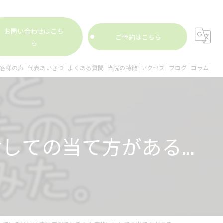
お問い合わせはこち
ご予約はこちら
ら
客様の声
代表あいさつ
よくある質問
当院の特徴
アクセス
ブログ
コラム
腰痛
膝痛
ての当て方がある...
姿勢矯正
スポーツ外傷
股関節