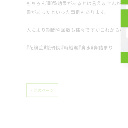
もちろん100%効果があるとは言えませんが
果があったといった事例もあります。
人により期間や回数も様々ですがこれからの時
#花粉症#接骨院#時短君#鼻水#鼻詰まり
< 前のページ