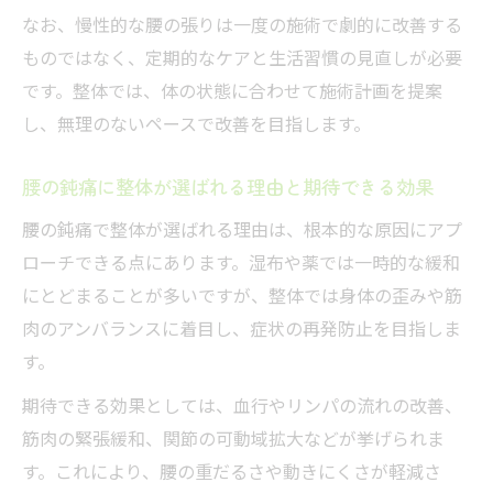
なお、慢性的な腰の張りは一度の施術で劇的に改善する
整体による腰の不調改善までの標準的な流
ものではなく、定期的なケアと生活習慣の見直しが必要
れ
です。整体では、体の状態に合わせて施術計画を提案
初回の整体から腰の張り改善へ進むプロセ
し、無理のないペースで改善を目指します。
ス
整体施術のステップと腰痛改善のポイント
腰の鈍痛に整体が選ばれる理由と期待できる効果
紹介
腰の鈍痛で整体が選ばれる理由は、根本的な原因にアプ
腰の鈍痛に対する整体の具体的な進行手順
ローチできる点にあります。湿布や薬では一時的な緩和
整体で腰の張りを緩和するまでの期間目安
にとどまることが多いですが、整体では身体の歪みや筋
腰痛に整体は向いている？判断ポイント解説
肉のアンバランスに着目し、症状の再発防止を目指しま
整体が腰痛に向いているか見極めるコツと
す。
注意点
期待できる効果としては、血行やリンパの流れの改善、
腰痛の症状ごとに整体が適応するか判断す
筋肉の緊張緩和、関節の可動域拡大などが挙げられま
る方法
す。これにより、腰の重だるさや動きにくさが軽減さ