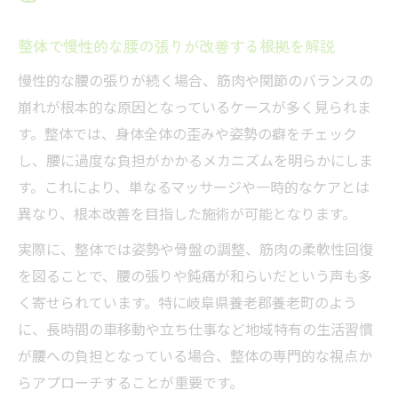
整体が慢性的な腰痛の根本原因に働きかけ
整体で慢性的な腰の張りが改善する根拠を解説
る理由
慢性的な腰の張りが続く場合、筋肉や関節のバランスの
腰の鈍痛と姿勢の関係を整体で解明
崩れが根本的な原因となっているケースが多く見られま
整体で姿勢と腰の鈍痛の関係を分析する重
す。整体では、身体全体の歪みや姿勢の癖をチェック
要性
し、腰に過度な負担がかかるメカニズムを明らかにしま
腰の鈍痛が悪化する姿勢を整体で見直す方
す。これにより、単なるマッサージや一時的なケアとは
法
異なり、根本改善を目指した施術が可能となります。
整体が提案する正しい姿勢と腰痛予防のポ
実際に、整体では姿勢や骨盤の調整、筋肉の柔軟性回復
イント
を図ることで、腰の張りや鈍痛が和らいだという声も多
反り腰や猫背と腰の鈍痛を整体で正す仕組
く寄せられています。特に岐阜県養老郡養老町のよう
み
に、長時間の車移動や立ち仕事など地域特有の生活習慣
整体で腰の違和感を和らげる姿勢改善の手
が腰への負担となっている場合、整体の専門的な視点か
順
らアプローチすることが重要です。
整体で腰の不調が改善する流れとは