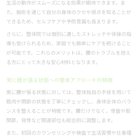
生活の動作がスムーズになる効果が期待できます。ま
整体の施術プランごとの通院期間と料金の
た、施術を通じて自分の身体のクセや弱点を知ることが
目安
できるため、セルフケアや予防意識も高まります。
整体を選ぶ際に知っておきたい注意点
整体選びで失敗しないための確認ポイント
さらに、整体院では個別に適したストレッチや体操の指
導も受けられるため、家庭でも簡単にケアを続けること
腰痛改善のために整体選びで重視したい要
が可能です。これらのメリットは、腰のトラブルを抱え
素
る方にとって大きな安心材料となります。
整体院選びと施術の質を見極めるコツ
腰の張り改善に合う整体院を選ぶポイント
常に腰が張る状態への整体アプローチの特徴
整体を選ぶ際の注意点と納得できる判断軸
常に腰が張る状態に対しては、整体独自の手技を用いて
筋肉や関節の状態を丁寧にチェックし、身体全体のバラ
ンスを整えることが特徴です。腰だけでなく、骨盤や股
関節、背骨など関連部位も総合的に調整します。
また、初回のカウンセリングや検査で生活習慣や仕事環