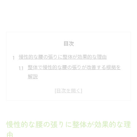
目次
慢性的な腰の張りに整体が効果的な理由
整体で慢性的な腰の張りが改善する根拠を
解説
腰の鈍痛に整体が選ばれる理由と期待でき
る効果
整体で腰の不調に悩む人が得られるメリッ
トとは
慢性的な腰の張りに整体が効果的な理
常に腰が張る状態への整体アプローチの特
由
徴