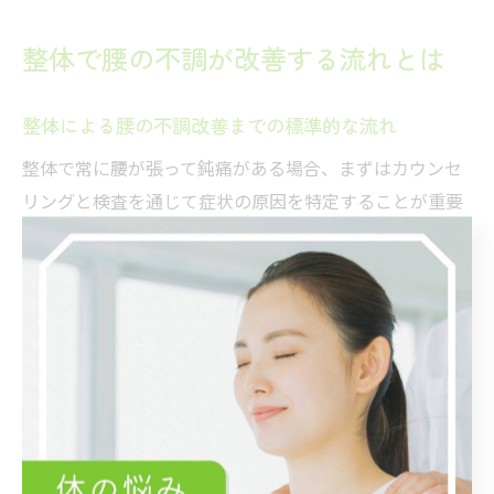
整体で腰の不調が改善する流れとは
整体による腰の不調改善までの標準的な流れ
整体で常に腰が張って鈍痛がある場合、まずはカウンセ
リングと検査を通じて症状の原因を特定することが重要
です。多くの場合、姿勢の乱れや筋肉のアンバランス、
生活習慣による負担が腰の不調を引き起こしています。
整体では一人ひとりの状態に合わせて施術計画を立て、
無理のない範囲で身体全体のバランスを整えることを目
指します。
次の段階では、施術と並行して日常生活での姿勢や動作
のアドバイス、簡単なセルフケアの指導も行われます。
施術の効果を持続させるために、生活習慣の見直しやセ