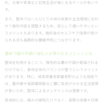
整体と医療機関どちらを選ぶべきかの考え
れ、仕事や家事など日常生活が楽になるケースが多いで
方
す。
整体が効果的な腰痛とそうでない場合の違
また、整体では一人ひとりの体の状態や生活環境に合わ
い
せて施術内容を調整するため、安心して通いやすいとい
脊柱管狭窄症や反り腰に整体が与える影響
うメリットもあります。施術後のセルフケア指導が受け
施術期間や費用目安をわかりやすく紹介
られる点も長期的な腰痛予防につながります。
整体で腰痛改善にかかる期間と費用の目安
整体で腰の不調に悩む人が得られるメリットとは
を解説
腰の張りへの整体施術回数と費用相場を知
整体を利用することで、慢性的な腰の不調が軽減される
る方法
だけでなく、身体全体のバランスが整うというメリット
があります。特に、岐阜県養老郡養老町のような地域で
整体の施術期間や費用の考え方と賢い選び
は、農作業や長距離移動など腰に負担がかかる生活習慣
方
が多いため、整体によるメンテナンスは重要です。
腰痛整体の費用感や通院ペースを比較する
ポイント
具体的には、痛みの緩和だけでなく、姿勢の改善や日常