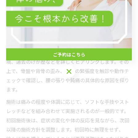
ルフストレッチなどのサポートが不可欠です。これによ
り、腰の張りや鈍痛の根本的な改善を目指していきま
す。
初回の整体から腰の張り改善へ進むプロセス
初回の整体では、カウンセリングで日常生活や仕事環
ご予約はこちら
境、過去のけが歴などを詳しくヒアリングします。その
ご予約はこちら
上で、骨盤や背骨の歪み、筋肉の緊張度を触診や動作チ
ェックで確認し、腰の張りや鈍痛の具体的な原因を探り
ます。
施術は痛みの程度や体調に応じて、ソフトな手技やスト
レッチなどを組み合わせて実施されるのが一般的です。
初回施術後は、症状の変化や体の反応を見ながら、次回
以降の施術方針を調整します。初回時に無理をせず、