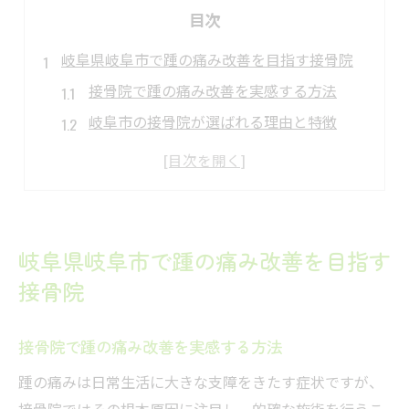
目次
岐阜県岐阜市で踵の痛み改善を目指す接骨院
接骨院で踵の痛み改善を実感する方法
岐阜市の接骨院が選ばれる理由と特徴
踵痛に接骨院が効果的な理由を解説
日常生活を快適にする接骨院の役割
踵の痛みと接骨院の専門的なサポート
接骨院でできる踵の根本ケアとは何か
岐阜県岐阜市で踵の痛み改善を目指す
接骨院が行う踵痛の根本ケアの流れ
接骨院
踵の痛み原因に接骨院がどう対応するか
接骨院で受けられる踵ケアと日常改善
接骨院で踵の痛み改善を実感する方法
足底筋膜炎の接骨院での根本的施術法
踵の痛みは日常生活に大きな支障をきたす症状ですが、
接骨院での施術とセルフケア指導の重要性
接骨院ではその根本原因に注目し、的確な施術を行うこ