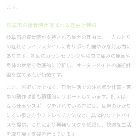
接骨院による最新の踵痛アプローチ方法
ます。
接骨院が注目する足底筋膜炎の対策とは
岐阜市の接骨院が選ばれる理由と特徴
踵の痛み改善に効果的な接骨院の工夫
岐阜市の接骨院が支持される最大の理由は、一人ひとり
インソール提案など接骨院のサポート例
の症状とライフスタイルに寄り添った細やかな対応力に
接骨院の施術で得られる持続的な効果
あります。初回のカウンセリングや検査で痛みの原因や
踵の痛みを再発させない接骨院の工夫
身体の状態を徹底的に分析し、オーダーメイドの施術計
再発予防に接骨院が提案する生活習慣改善
画を立てる点が特徴です。
接骨院で学ぶ踵痛予防ストレッチの方法
また、施術だけでなく、日常生活での注意点や仕事・家
接骨院が行うインナーマッスル強化指導
事の動作改善も積極的にサポートしています。例えば、
日常でできるセルフケアを接骨院が提案
立ち仕事やスポーツをされている方には、負担のかかり
接骨院の定期的なフォローで踵痛を予防
にくい歩き方やストレッチ方法など、具体的なアドバイ
スを提供。これにより再発リスクを低減し、快適な生活
を取り戻す支援を行っています。