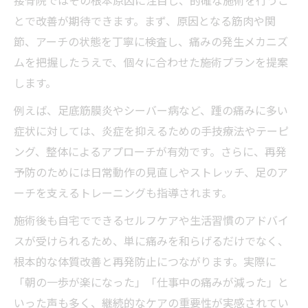
もし踵が朝から痛むなら接骨院へ相談を
とで改善が期待できます。まず、原因となる筋肉や関
朝の踵痛に接骨院ができる対応策とは
節、アーチの状態を丁寧に検査し、痛みの発生メカニズ
ムを把握したうえで、個々に合わせた施術プランを提案
接骨院で相談するべき踵痛のサイン
します。
踵の痛みが続く場合に接骨院を選ぶ理由
例えば、足底筋膜炎やシーバー病など、踵の痛みに多い
接骨院での早期受診が再発予防につながる
症状に対しては、炎症を抑えるための手技療法やテーピ
接骨院で分かる踵痛の本当の原因
ング、整体によるアプローチが有効です。さらに、再発
踵痛に悩む方が知りたい接骨院の施術法
予防のためには日常動作の見直しやストレッチ、足のア
接骨院での踵痛施術の具体的な流れ
ーチを支えるトレーニングも指導されます。
姿勢や歩行改善を促す接骨院の施術法
施術後も自宅でできるセルフケアや生活習慣のアドバイ
踵痛に効果的な接骨院の骨盤矯正とは
スが受けられるため、単に痛みを和らげるだけでなく、
筋膜リリースなど接骨院独自の施術内容
根本的な体質改善と再発防止につながります。実際に
再発を防ぐ接骨院のトレーニング指導
「朝の一歩が楽になった」「仕事中の痛みが減った」と
話題の接骨院による踵痛アプローチ解説
いった声も多く、継続的なケアの重要性が実感されてい