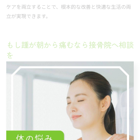
ケアを両立することで、根本的な改善と快適な生活の両
立が実現できます。
もし踵が朝から痛むなら接骨院へ相談
を
朝の踵痛に接骨院ができる対応策とは
朝起きて最初の一歩が痛い、日中の家事や仕事で再び痛
みが増す――こうした踵の痛みには、接骨院ならではのアプ
ローチが有効です。岐阜県岐阜市の接骨院では、痛みの
ある部位だけでなく、全身のバランスや動きのクセも確
認しながら施術を行います。
具体的には、踵の痛みの原因となる足底筋膜炎やアーチ