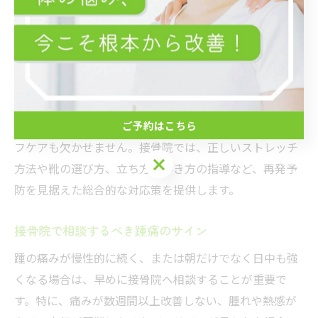
の崩れ、筋肉の緊張・関節のゆがみなどを丁寧に検査
し、個々の身体状態に合わせて改善策を提案します。例
えば、足裏やふくらはぎの筋肉の柔軟性を高める手技療
法や、歩行の指導、適切なテーピング施術などが代表的
です。
また、再発を防ぐためには日常生活での負担軽減やセル
ご予約はこちら
フケアも欠かせません。接骨院では、正しいストレッチ
ご予約はこちら
方法や靴の選び方、立ち方・歩き方の指導など、再発予
防を見据えた総合的な対応策を提供します。
接骨院で相談するべき踵痛のサイン
踵の痛みが慢性的に続く、または朝だけでなく日中も強
くなる場合は、早めに接骨院へ相談することが重要で
す。特に、痛みが数週間以上改善しない、腫れや熱感が