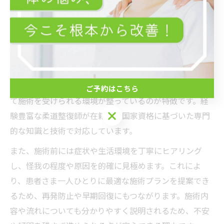
垂井町で安心できる接骨院施術の特徴
接骨院の施術が安心できる理由を徹底解説
足首の捻挫は日常生活やスポーツ中に突然発生しやす
く、痛みや腫れが長引くことで不安を感じる方も多いで
す。岐阜県不破郡垂井町や大垣市の接骨院では、安心し
ご予約はこちら
て施術を受けられる環境が整っているのが特徴です。経
ご予約はこちら
験豊富な柔道整復師が在籍し、国家資格に基づいた専門
的な知識と技術で対応しています。
また、施術前には症状や生活環境を丁寧にヒアリング
し、怪我の程度や原因を的確に見極めます。これによ
り、患者さま一人ひとりに最適な施術プランを提案でき
るため、再発防止や早期回復にもつながります。施術内
容や流れについても分かりやすく説明されるため、不安