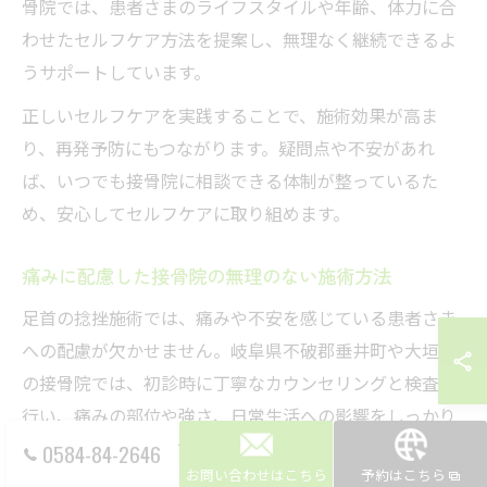
骨院では、患者さまのライフスタイルや年齢、体力に合
わせたセルフケア方法を提案し、無理なく継続できるよ
うサポートしています。
正しいセルフケアを実践することで、施術効果が高ま
り、再発予防にもつながります。疑問点や不安があれ
ば、いつでも接骨院に相談できる体制が整っているた
め、安心してセルフケアに取り組めます。
痛みに配慮した接骨院の無理のない施術方法
足首の捻挫施術では、痛みや不安を感じている患者さま
への配慮が欠かせません。岐阜県不破郡垂井町や大垣市
の接骨院では、初診時に丁寧なカウンセリングと検査を
行い、痛みの部位や強さ、日常生活への影響をしっかり
把握します。その上で、強い刺激を避けた手技や物理療
0584-84-2646
お問い合わせはこちら
予約はこちら
法を選択し、無理のない施術を徹底しています。