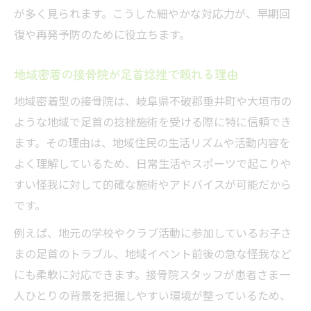
丁寧な説明と相談ができる接骨院の取り組
が多く見られます。こうした細やかな対応力が、早期回
み
復や再発予防のために役立ちます。
足首の腫れや痛み再発防止のケアとは
地域密着の接骨院が足首捻挫で頼れる理由
接骨院で教わる足首の捻挫再発防止策
地域密着型の接骨院は、岐阜県不破郡垂井町や大垣市の
日常でできる足首ケアを接骨院がアドバイ
ような地域で足首の捻挫施術を受ける際に特に信頼でき
ス
ます。その理由は、地域住民の生活リズムや活動内容を
接骨院の指導でセルフストレッチを習慣化
よく理解しているため、日常生活やスポーツで起こりや
痛みや腫れを悪化させない生活習慣のポイ
すい怪我に対して的確な施術やアドバイスが可能だから
ント
です。
接骨院の定期的なチェックで再発予防を強
例えば、地元の学校やクラブ活動に参加しているお子さ
化
まの足首のトラブル、地域イベント前後の急な怪我など
接骨院における早期回復の実践方法紹介
にも柔軟に対応できます。接骨院スタッフが患者さま一
接骨院が提案する足首捻挫の早期回復法
人ひとりの背景を把握しやすい環境が整っているため、
施術とリハビリで早期回復を目指す接骨院