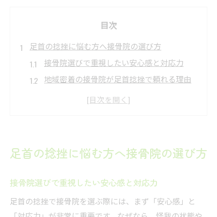
目次
足首の捻挫に悩む方へ接骨院の選び方
接骨院選びで重視したい安心感と対応力
地域密着の接骨院が足首捻挫で頼れる理由
足首捻挫で通いやすい接骨院のポイント解
説
スポーツや日常生活で選ぶ接骨院の基準
口コミや体験談で接骨院の信頼性を見極め
足首の捻挫に悩む方へ接骨院の選び方
る方法
接骨院で体験する足首捻挫の施術流れ
接骨院選びで重視したい安心感と対応力
接骨院初診時のカウンセリングと検査内容
足首の捻挫で接骨院を選ぶ際には、まず「安心感」と
足首捻挫の状態に合った施術プランの提案
「対応力」が非常に重要です。なぜなら、怪我の状態や