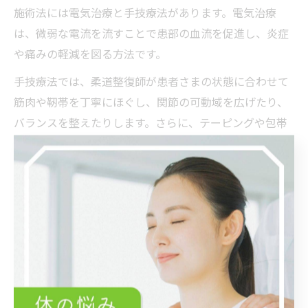
施術法には電気治療と手技療法があります。電気治療
は、微弱な電流を流すことで患部の血流を促進し、炎症
や痛みの軽減を図る方法です。
手技療法では、柔道整復師が患者さまの状態に合わせて
筋肉や靭帯を丁寧にほぐし、関節の可動域を広げたり、
バランスを整えたりします。さらに、テーピングや包帯
固定も組み合わせて、日常生活やスポーツ復帰をサポー
トします。
これらの施術法は、捻挫の重症度や回復段階によって適
切に選択されます。施術中や施術後の注意点、家庭での
セルフケア方法も詳しくアドバイスされるため、安心し
て治療を受けることができます。