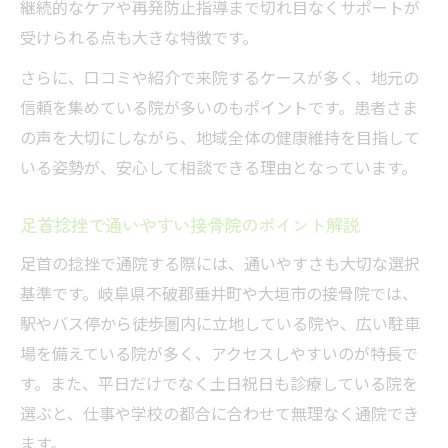
継続的なケアや再発防止指導まで切れ目なくサポートが
の強み
受けられる点も大きな特徴です。
接骨院でできる回復促進のセルフケア指導
さらに、口コミや紹介で来院するケースが多く、地元の
痛みに配慮した接骨院の無理のない施術方
信頼を集めている院が多いのもポイントです。患者さま
法
の声を大切にしながら、地域全体の健康維持を目指して
日常復帰を支える接骨院ならではのプラン
いる姿勢が、安心して相談できる理由となっています。
紹介
スポーツ後の足首捻挫対応は接骨院が安心
足首捻挫で通いやすい接骨院のポイント解説
スポーツ捻挫も接骨院の専門施術で早期対
足首の捻挫で通院する際には、通いやすさも大切な選択
応
基準です。岐阜県不破郡垂井町や大垣市の接骨院では、
接骨院で受けられるスポーツ障害ケアの特
駅やバス停から徒歩圏内に立地している院や、広い駐車
徴
場を備えている院が多く、アクセスしやすいのが特長で
す。また、平日だけでなく土日祝日も診療している院を
部活や運動後の足首捻挫は接骨院が最適な
選ぶと、仕事や学校の都合に合わせて無理なく通院でき
理由
ます。
スポーツ後の痛みを接骨院でしっかりケア