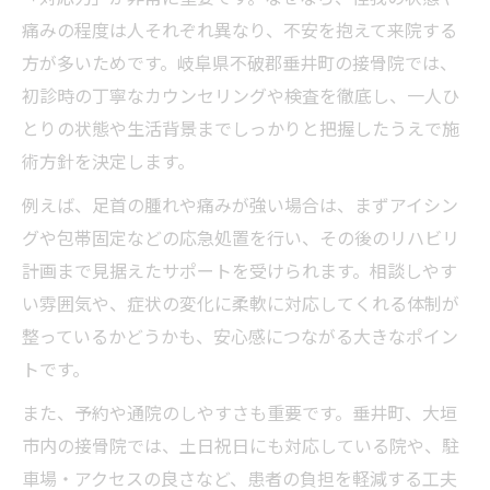
方法
痛みの程度は人それぞれ異なり、不安を抱えて来院する
接骨院ならではの足首捻挫施術の流れを解
方が多いためです。岐阜県不破郡垂井町の接骨院では、
説
初診時の丁寧なカウンセリングや検査を徹底し、一人ひ
施術前後の変化に注目した接骨院の対応力
とりの状態や生活背景までしっかりと把握したうえで施
電気治療や手技など接骨院の主な施術法紹
術方針を決定します。
介
例えば、足首の腫れや痛みが強い場合は、まずアイシン
垂井町で安心できる接骨院施術の特徴
グや包帯固定などの応急処置を行い、その後のリハビリ
接骨院の施術が安心できる理由を徹底解説
計画まで見据えたサポートを受けられます。相談しやす
一人ひとりの症状に寄り添う接骨院の対応
い雰囲気や、症状の変化に柔軟に対応してくれる体制が
力
整っているかどうかも、安心感につながる大きなポイン
トです。
全身バランスを重視した接骨院の施術の特
徴
また、予約や通院のしやすさも重要です。垂井町、大垣
根本改善を目指す接骨院のサポート体制と
市内の接骨院では、土日祝日にも対応している院や、駐
は
車場・アクセスの良さなど、患者の負担を軽減する工夫