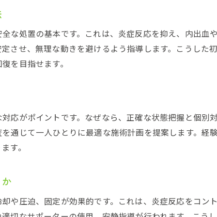
回復を促進する接骨院の活用ポイント
法
突然の怪我にはどんな応急処置が有効か
安全な処置の基本です。これは、炎症反応を抑え、内出血
捻挫時に接骨院で推奨される応急処置
安定させ、無理な動きを避けるよう指導します。こうした
接骨院が提案する怪我直後の対応方法
回復を目指せます。
転倒後に接骨院で受けられる緊急ケア
応急処置で接骨院が重視するポイント
接骨院での迅速な捻挫対応術について
な対応がポイントです。なぜなら、正確な状態把握と個別
接骨院を活用した怪我の初期対処法
査を通じて一人ひとりに最適な施術計画を提案します。経
接骨院を通じて痛みと腫れを抑える方法
ります。
接骨院で痛みや腫れを和らげる施術法
関節の腫れに対する接骨院の具体的対策
るか
接骨院で受ける電気治療や手技療法の効果
冷却や圧迫、固定が効果的です。これは、炎症反応をコン
痛みに配慮した接骨院の専門的ケアの特徴
や適切なサポーターの使用、安静指導が行われます。こう