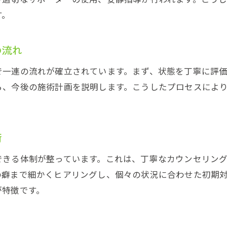
腫れを抑えるための接骨院おすすめ処置
す。
接骨院での痛み管理と回復サポートの流れ
捻挫後のリハビリポイントと日常生活の注意点
の流れ
接骨院で指導される捻挫後のリハビリ法
で一連の流れが確立されています。まず、状態を丁寧に評
日常生活で実践できる接骨院流サポート
ら、今後の施術計画を説明します。こうしたプロセスによ
再発予防に役立つ接骨院のアドバイス
接骨院で学ぶリハビリの重要ポイント
捻挫後の体づくりを接骨院で支える理由
術
ご予約はこちら
ご予約はこちら
普段の生活に取り入れたい接骨院の工夫
できる体制が整っています。これは、丁寧なカウンセリン
接骨院で受けられる専門的な施術の特徴
の癖まで細かくヒアリングし、個々の状況に合わせた初期
接骨院が提供する専門施術のメリット
が特徴です。
捻挫回復を促す接骨院の施術内容とは
接骨院で体験できる最新治療法の魅力