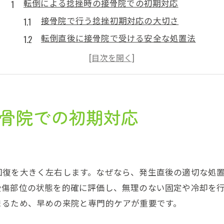
転倒による捻挫時の接骨院での初期対応
接骨院で行う捻挫初期対応の大切さ
転倒直後に接骨院で受ける安全な処置法
捻挫時に接骨院を選ぶポイントと理由
関節の腫れや痛みを接骨院でどう抑えるか
接骨院スタッフによる的確な応急処置の流れ
接骨院で安心して相談できる初期対応術
骨院での初期対応
関節の捻挫を早期回復へ導く接骨院活用法
接骨院利用で早期回復を目指す理由とは
関節捻挫の回復力を接骨院で高める方法
回復を大きく左右します。なぜなら、発生直後の適切な処
接骨院での継続的なケアがもたらす効果
受傷部位の状態を的確に評価し、無理のない固定や冷却を
捻挫改善に役立つ接骨院のサポート内容
まるため、早めの来院と専門的ケアが重要です。
接骨院を活用したリハビリの進め方