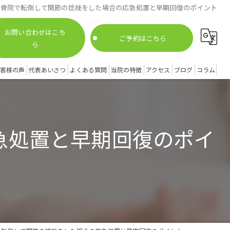
接骨院で転倒して関節の捻挫をした場合の応急処置と早期回復のポイント
お問い合わせはこち
ご予約はこちら
ら
客様の声
代表あいさつ
よくある質問
当院の特徴
アクセス
ブログ
コラム
腰痛
膝痛
急処置と早期回復のポイ
姿勢矯正
スポーツ外傷
股関節