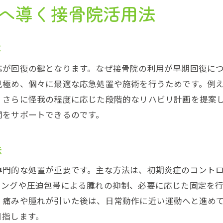
へ導く接骨院活用法
オーダーメイド施術を受けられる接骨院
接骨院ならではの独自技術と安心感
は
接骨院施術で得られる回復効果の理由
早期回復のために知っておきたい捻挫の対策
応が回復の鍵となります。なぜ接骨院の利用が早期回復に
接骨院が解説する早期回復のための習慣
見極め、個々に最適な応急処置や施術を行うためです。例
、さらに怪我の程度に応じた段階的なリハビリ計画を提案
捻挫対策に役立つ接骨院の専門知識
開をサポートできるのです。
接骨院流セルフケアで回復力を高める方法
早期回復を目指す接骨院の治療アプローチ
法
接骨院で学ぶ再発防止の捻挫対策術
専門的な処置が重要です。主な方法は、初期炎症のコント
接骨院を頼るべきタイミングと理由
シングや圧迫包帯による腫れの抑制、必要に応じた固定を
この場所で安心して受ける関節捻挫ケア
。痛みや腫れが引いた後は、日常動作に近い運動へと進め
接骨院で受けられる安心の捻挫ケア体験
目指します。
信頼できる接骨院が提供するケアの質