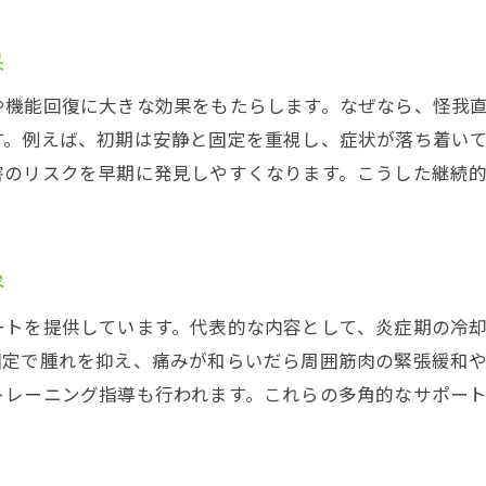
接骨院で安心して相談できるサポート体制
果
捻挫の悩みに寄り添う接骨院の特徴とは
や機能回復に大きな効果をもたらします。なぜなら、怪我
接骨院で安心して回復を目指す理由
す。例えば、初期は安静と固定を重視し、症状が落ち着い
接骨院ならではの信頼と安心感について
害のリスクを早期に発見しやすくなります。こうした継続
。
容
ートを提供しています。代表的な内容として、炎症期の冷
固定で腫れを抑え、痛みが和らいだら周囲筋肉の緊張緩和
トレーニング指導も行われます。これらの多角的なサポー