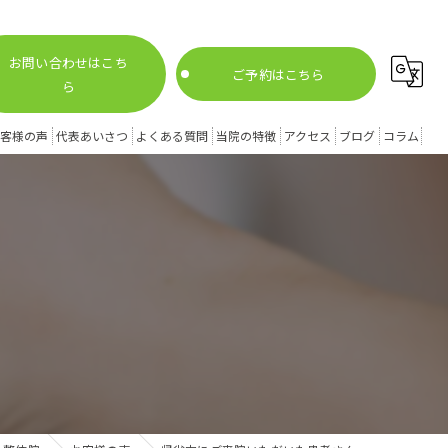
お問い合わせはこち
ご予約はこちら
ら
客様の声
代表あいさつ
よくある質問
当院の特徴
アクセス
ブログ
コラム
腰痛
膝痛
姿勢矯正
スポーツ外傷
股関節